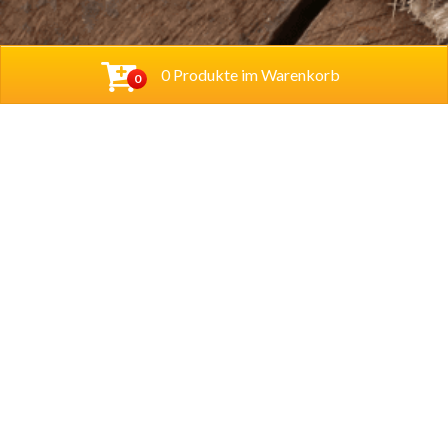
0 Produkte im Warenkorb
0
Baba Alfeld GmbH
Leinstraße 44
31061 Alfeld
Tel.
05181 23514
Lieferzeiten
Montag – Sonntag
11.00 – 22.00