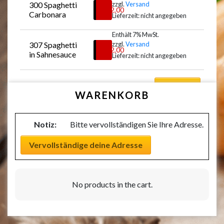
300 Spaghetti 
zzgl.
Versand
Auswählen
€
12,00
Carbonara
Lieferzeit: nicht angegeben
Enthält 7% MwSt.
307 Spaghetti 
zzgl.
Versand
Auswählen
€
12,00
in Sahnesauce
Lieferzeit: nicht angegeben
Auswählen
WARENKORB
Notiz:
Bitte vervollständigen Sie Ihre Adresse.
Vervollständige deine Adresse
No products in the cart.