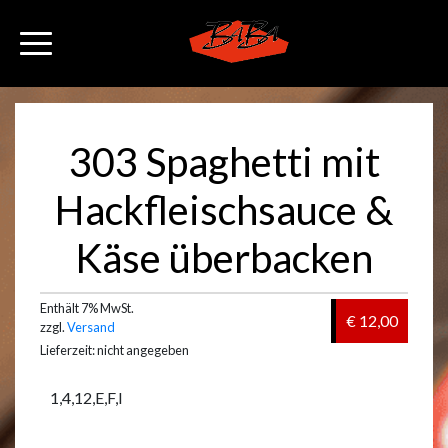
303 Spaghetti mit
Hackfleischsauce &
Käse überbacken
Enthält 7% MwSt.
€ 12,00
zzgl.
Versand
Lieferzeit: nicht angegeben
1,4,12,E,F,I