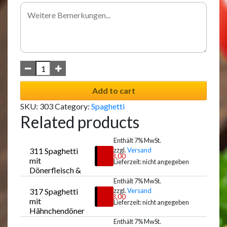
Add to cart
SKU:
303
Category:
Spaghetti
Related products
Enthält 7% MwSt.
311 Spaghetti 
zzgl.
Versand
€
13,00
mit 
Lieferzeit: nicht angegeben
Dönerfleisch & 
Käse 
Enthält 7% MwSt.
überbacken
317 Spaghetti 
zzgl.
Versand
Auswählen
€
13,00
mit 
Lieferzeit: nicht angegeben
Hähnchendöner
fleisch
Enthält 7% MwSt.