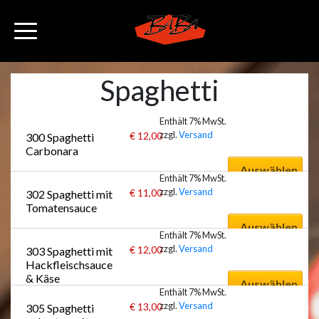
Spaghetti
Enthält 7% MwSt.
zzgl.
Versand
€
12,00
300 Spaghetti 
Carbonara
Auswählen
Enthält 7% MwSt.
zzgl.
Versand
€
11,00
302 Spaghetti mit 
Tomatensauce
Auswählen
Enthält 7% MwSt.
zzgl.
Versand
€
12,00
303 Spaghetti mit 
Hackfleischsauce 
& Käse 
Auswählen
überbacken
Enthält 7% MwSt.
zzgl.
Versand
€
13,00
305 Spaghetti 