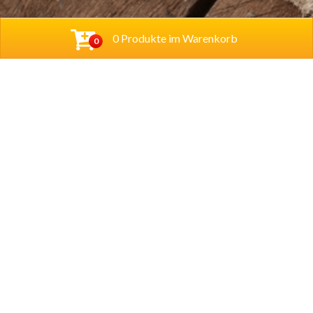
0 Produkte im Warenkorb
0
Baba Alfeld GmbH
Leinstraße 44
31061 Alfeld
Tel.
05181 23514
Lieferzeiten
Montag – Sonntag
11.00 – 22.00