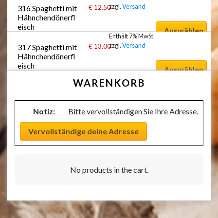
zzgl.
Versand
€
12,50
316 Spaghetti mit 
Hähnchendönerfl
eisch
Auswählen
Enthält 7% MwSt.
zzgl.
Versand
€
13,00
317 Spaghetti mit 
Hähnchendönerfl
eisch
Auswählen
WARENKORB
Notiz:
Bitte vervollständigen Sie Ihre Adresse.
Vervollständige deine Adresse
No products in the cart.