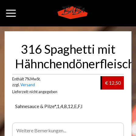
316 Spaghetti mit
Hähnchendönerfleisch
Enthält 7% MwSt.
€ 12,50
zzgl.
Versand
Lieferzeit: nicht angegeben
Sahnesauce & Pilze*,1,4,8,12,E,F,I