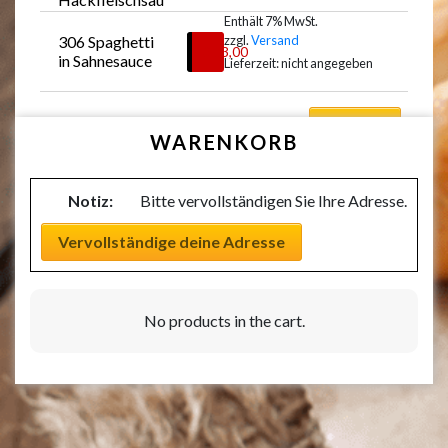
ce & Käse 
Enthält 7% MwSt.
überbacken
306 Spaghetti 
zzgl.
Versand
Auswählen
€
13,00
in Sahnesauce
Lieferzeit: nicht angegeben
Auswählen
WARENKORB
Notiz:
Bitte vervollständigen Sie Ihre Adresse.
Vervollständige deine Adresse
No products in the cart.