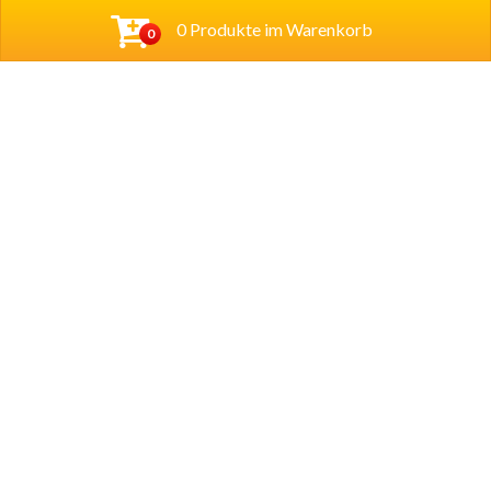
0 Produkte im Warenkorb
0
Baba Alfeld GmbH
Leinstraße 44
31061 Alfeld
Tel.
05181 23514
Lieferzeiten
Montag – Sonntag
11.00 – 22.00
Öffnungszeiten