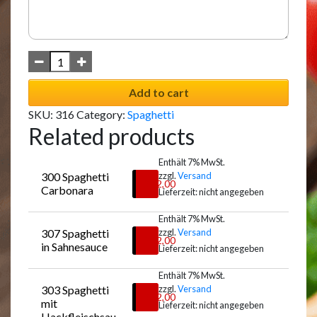
Add to cart
SKU:
316
Category:
Spaghetti
Related products
Enthält 7% MwSt.
300 Spaghetti 
zzgl.
Versand
€
12,00
Carbonara
Lieferzeit: nicht angegeben
Enthält 7% MwSt.
307 Spaghetti 
zzgl.
Versand
Auswählen
€
12,00
in Sahnesauce
Lieferzeit: nicht angegeben
Enthält 7% MwSt.
303 Spaghetti 
zzgl.
Versand
Auswählen
€
12,00
mit 
Lieferzeit: nicht angegeben
Hackfleischsau