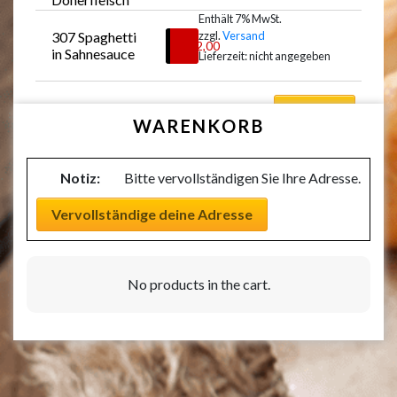
Enthält 7% MwSt.
307 Spaghetti 
zzgl.
Versand
Auswählen
€
12,00
in Sahnesauce
Lieferzeit: nicht angegeben
Auswählen
WARENKORB
Notiz:
Bitte vervollständigen Sie Ihre Adresse.
Vervollständige deine Adresse
No products in the cart.