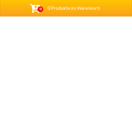
0 Produkte im Warenkorb
0
Baba Alfeld GmbH
Leinstraße 44
31061 Alfeld
Tel.
05181 23514
Lieferzeiten
Montag – Sonntag
11.00 – 22.00
Öffnungszeiten