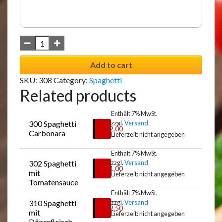
Add to cart
SKU:
308
Category:
Spaghetti
Related products
Enthält 7% MwSt.
300 Spaghetti 
zzgl.
Versand
€
12,00
Carbonara
Lieferzeit: nicht angegeben
Enthält 7% MwSt.
302 Spaghetti 
zzgl.
Versand
Auswählen
€
11,00
mit 
Lieferzeit: nicht angegeben
Tomatensauce
Enthält 7% MwSt.
310 Spaghetti 
zzgl.
Versand
Auswählen
€
12,50
mit 
Lieferzeit: nicht angegeben
Dönerfleisch