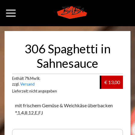
306 Spaghetti in
Sahnesauce
Enthält 7% MwSt.
€ 13,00
zzgl.
Versand
Lieferzeit: nicht angegeben
mit frischem Gemüse & Weichkäse überbacken
*,1,4,8,12,E,F,I