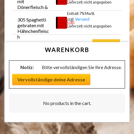
mit 
Lieferzeit: nicht angegeben
Dönerfleisch & 
Käse 
Enthält 7% MwSt.
überbacken
305 Spaghetti 
zzgl.
Versand
Auswählen
€
13,00
gebraten mit 
Lieferzeit: nicht angegeben
Hähnchenfleisc
h
Auswählen
WARENKORB
Notiz:
Bitte vervollständigen Sie Ihre Adresse.
Vervollständige deine Adresse
No products in the cart.