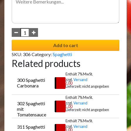
Add to cart
SKU:
306
Category:
Spaghetti
Related products
Enthält 7% MwSt.
300 Spaghetti 
zzgl.
Versand
€
12,00
Carbonara
Lieferzeit: nicht angegeben
Enthält 7% MwSt.
302 Spaghetti 
zzgl.
Versand
Auswählen
€
11,00
mit 
Lieferzeit: nicht angegeben
Tomatensauce
Enthält 7% MwSt.
311 Spaghetti 
zzgl.
Versand
Auswählen
€
13,00