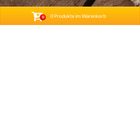
0 Produkte im Warenkorb
0
Baba Alfeld GmbH
Leinstraße 44
31061 Alfeld
Tel.
05181 23514
Lieferzeiten
Montag – Sonntag
11.00 – 22.00