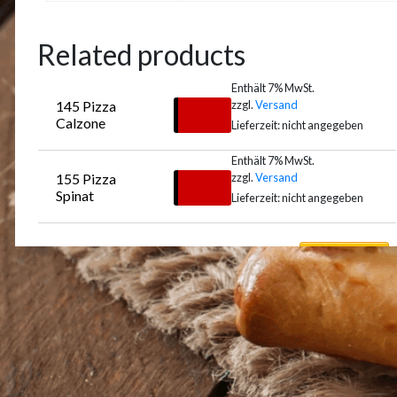
Related products
Enthält 7% MwSt.
zzgl.
Versand
145 Pizza 
€
13,00
Calzone
Lieferzeit: nicht angegeben
Enthält 7% MwSt.
zzgl.
Versand
155 Pizza 
Auswählen
€
12,50
Spinat
Lieferzeit: nicht angegeben
Auswählen