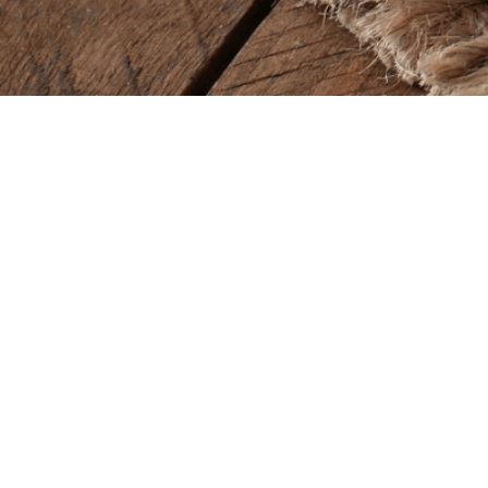
Baba Alfeld GmbH
Lieferze
Leinstraße 44
Montag – So
31061 Alfeld
11.00 – 22.00
Öffnung
Tel.
05181 23514
Montag – So
11.00 – 22.00