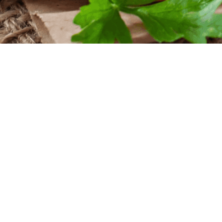
iten
nntag
szeiten
nntag
 Uhr