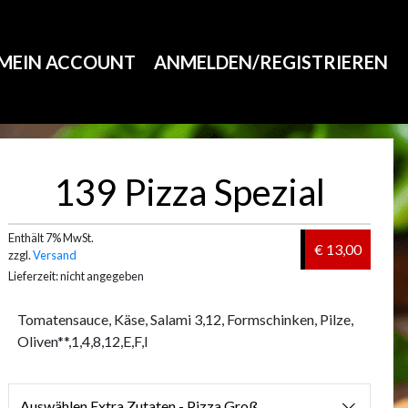
MEIN ACCOUNT
ANMELDEN/REGISTRIEREN
139 Pizza Spezial
Enthält 7% MwSt.
€ 13,00
zzgl.
Versand
Lieferzeit: nicht angegeben
Tomatensauce, Käse, Salami 3,12, Formschinken, Pilze,
Oliven**,1,4,8,12,E,F,I
Auswählen Extra Zutaten - Pizza Groß