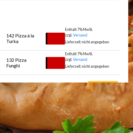
Enthält 7% MwSt.
zzgl.
Versand
142 Pizza à la 
€
12,50
Turka
Lieferzeit: nicht angegeben
Enthält 7% MwSt.
zzgl.
Versand
132 Pizza 
Auswählen
€
10,50
Funghi
Lieferzeit: nicht angegeben
Auswählen