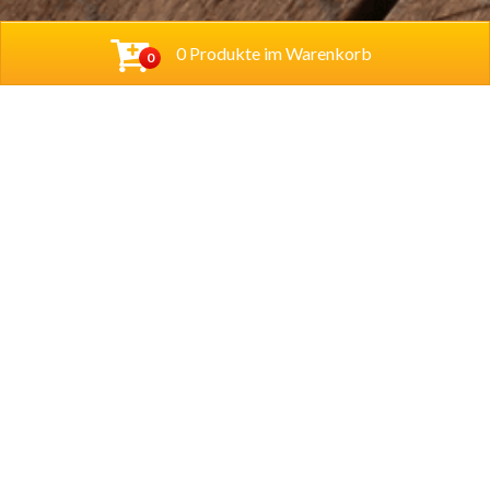
0 Produkte im Warenkorb
0
Baba Alfeld GmbH
Leinstraße 44
31061 Alfeld
Tel.
05181 23514
Lieferzeiten
Montag – Sonntag
11.00 – 22.00