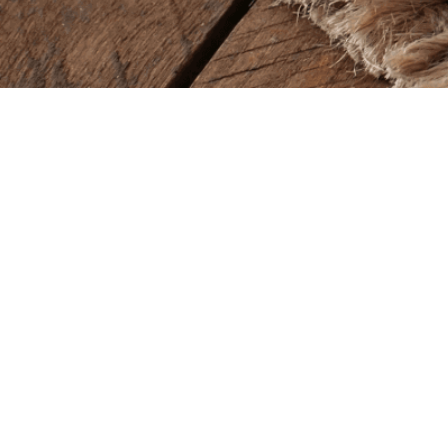
Baba Alfeld GmbH
Lieferze
Leinstraße 44
Montag – So
31061 Alfeld
11.00 – 22.00
Öffnung
Tel.
05181 23514
Montag – So
11.00 – 22.00