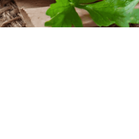
iten
nntag
szeiten
nntag
 Uhr