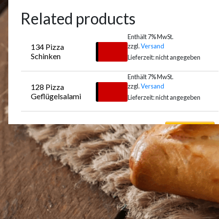
Related products
Enthält 7% MwSt.
zzgl.
Versand
134 Pizza 
€
11,50
Schinken
Lieferzeit: nicht angegeben
Enthält 7% MwSt.
zzgl.
Versand
128 Pizza 
Auswählen
€
10,50
Geflügelsalami
Lieferzeit: nicht angegeben
Auswählen