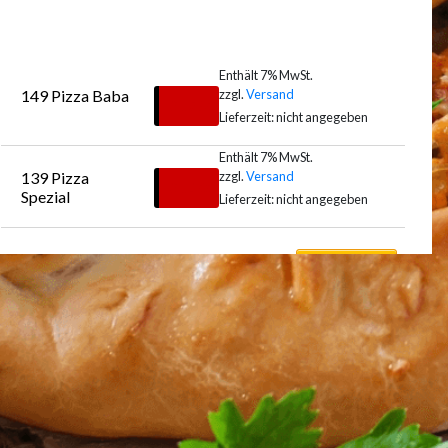
Enthält 7% MwSt.
zzgl.
Versand
149 Pizza Baba
€
12,50
Lieferzeit: nicht angegeben
Enthält 7% MwSt.
zzgl.
Versand
139 Pizza 
Auswählen
€
13,00
Spezial
Lieferzeit: nicht angegeben
Auswählen