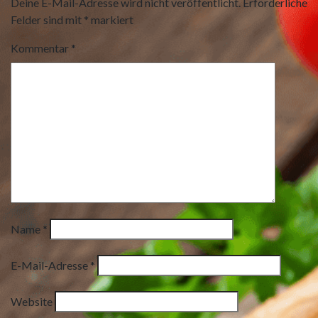
Deine E-Mail-Adresse wird nicht veröffentlicht.
Erforderliche
Felder sind mit
*
markiert
Kommentar
*
Name
*
E-Mail-Adresse
*
Website