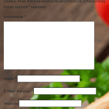
Deine E-Mail-Adresse wird nicht veröffentlicht.
Erforderliche
Felder sind mit
*
markiert
Kommentar
*
Name
*
E-Mail-Adresse
*
Website