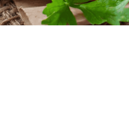
iten
nntag
szeiten
nntag
 Uhr