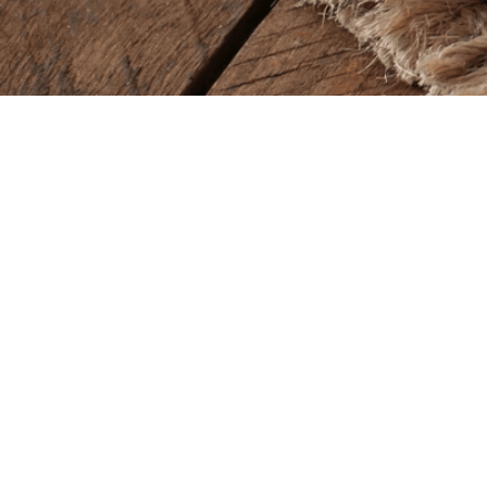
Baba Alfeld GmbH
Lieferze
Leinstraße 44
Montag – So
31061 Alfeld
11.00 – 22.00
Öffnung
Tel.
05181 23514
Montag – So
11.00 – 22.00