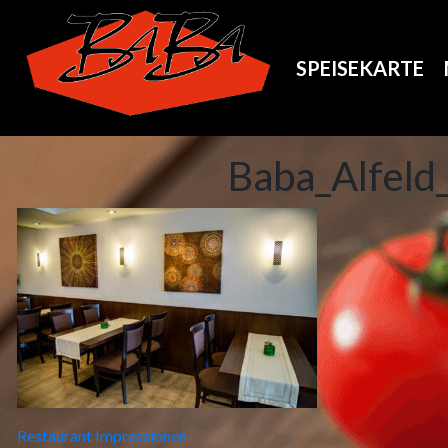
SPEISEKARTE
Baba_Alfeld
Beitragsnavigation
Restaurant Impressionen