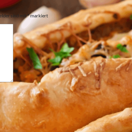
elder sind mit
*
markiert