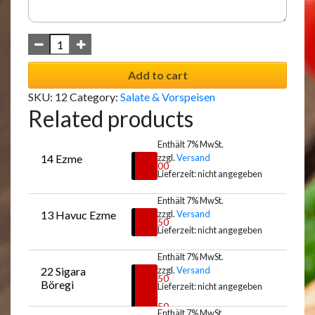
Add to cart
SKU:
12
Category:
Salate & Vorspeisen
Related products
Enthält 7% MwSt.
14 Ezme
zzgl.
Versand
€
9,00
Lieferzeit: nicht angegeben
Enthält 7% MwSt.
13 Havuc Ezme
zzgl.
Versand
Auswählen
€
7,50
Lieferzeit: nicht angegeben
Enthält 7% MwSt.
22 Sigara 
zzgl.
Versand
Auswählen
€
5,50
Böregi
Lieferzeit: nicht angegeben
–
€
8,50
Enthält 7% MwSt.