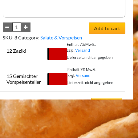
Add to cart
SKU:
8
Category:
Salate & Vorspeisen
Enthält 7% MwSt.
zzgl.
Versand
12 Zaziki
€
8,00
Lieferzeit: nicht angegeben
Enthält 7% MwSt.
zzgl.
Versand
15 Gemischter 
Auswählen
€
11,50
Vorspeisenteller
Lieferzeit: nicht angegeben
Auswählen