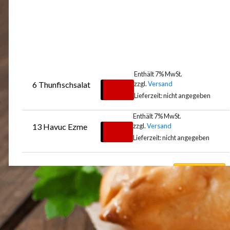
Enthält 7% MwSt.
zzgl.
Versand
6 Thunfischsalat
€
10,50
Lieferzeit: nicht angegeben
Enthält 7% MwSt.
zzgl.
Versand
13 Havuc Ezme
Auswählen
€
7,50
Lieferzeit: nicht angegeben
Auswählen