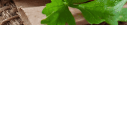
iten
nntag
szeiten
nntag
 Uhr