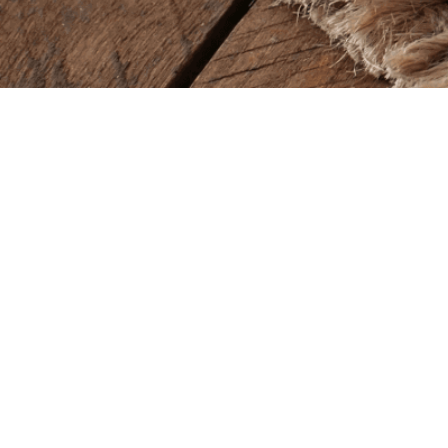
Baba Alfeld GmbH
Lieferze
Leinstraße 44
Montag – So
31061 Alfeld
11.00 – 22.00
Öffnung
Tel.
05181 23514
Montag – So
11.00 – 22.00