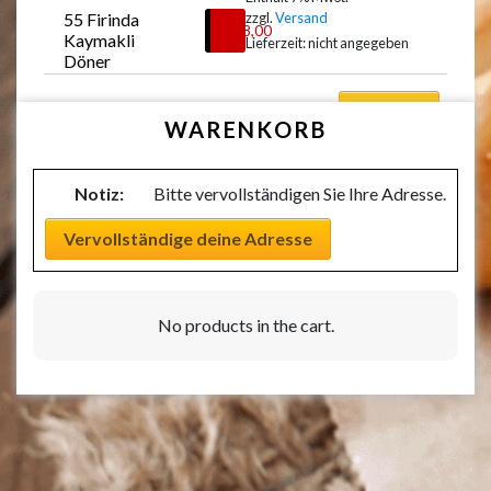
55 Firinda 
zzgl.
Versand
Auswählen
€
18,00
Kaymakli 
Lieferzeit: nicht angegeben
Döner
Auswählen
WARENKORB
Notiz:
Bitte vervollständigen Sie Ihre Adresse.
Vervollständige deine Adresse
No products in the cart.