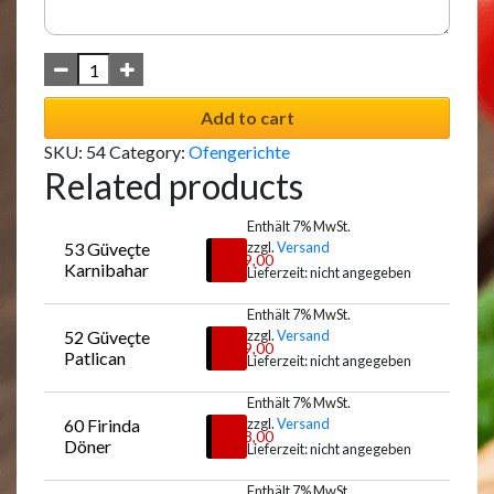
Add to cart
SKU:
54
Category:
Ofengerichte
Related products
Enthält 7% MwSt.
53 Güveçte 
zzgl.
Versand
€
19,00
Karnibahar
Lieferzeit: nicht angegeben
Enthält 7% MwSt.
52 Güveçte 
zzgl.
Versand
Auswählen
€
19,00
Patlican
Lieferzeit: nicht angegeben
Enthält 7% MwSt.
60 Firinda 
zzgl.
Versand
Auswählen
€
18,00
Döner
Lieferzeit: nicht angegeben
Enthält 7% MwSt.