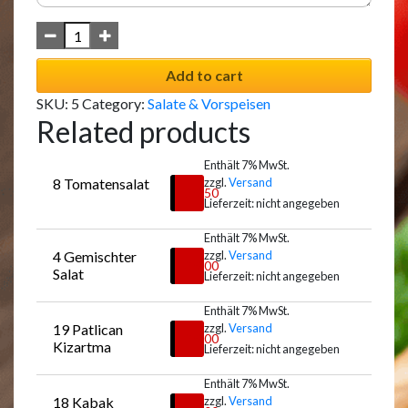
Add to cart
SKU:
5
Category:
Salate & Vorspeisen
Related products
Enthält 7% MwSt.
8 Tomatensalat
zzgl.
Versand
€
9,50
Lieferzeit: nicht angegeben
Enthält 7% MwSt.
4 Gemischter 
zzgl.
Versand
Auswählen
€
9,00
Salat
Lieferzeit: nicht angegeben
Enthält 7% MwSt.
19 Patlican 
zzgl.
Versand
Auswählen
€
9,00
Kizartma
Lieferzeit: nicht angegeben
Enthält 7% MwSt.
18 Kabak 
zzgl.
Versand
Auswählen