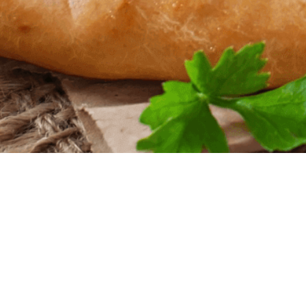
iten
nntag