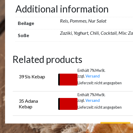
Additional information
Reis, Pommes, Nur Salat
Beilage
Zaziki, Yoghurt, Chili, Cocktail, Mix: Z
Soße
Related products
Enthält 7% MwSt.
zzgl.
Versand
39 Sis Kebap
€
21,00
Lieferzeit: nicht angegeben
Enthält 7% MwSt.
zzgl.
Versand
35 Adana 
Auswählen
€
19,00
Kebap
Lieferzeit: nicht angegeben
Auswählen