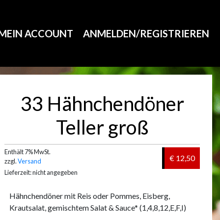
MEIN ACCOUNT
ANMELDEN/REGISTRIEREN
33 Hähnchendöner
Teller groß
Enthält 7% MwSt.
€ 12,50
zzgl.
Versand
Lieferzeit: nicht angegeben
Hähnchendöner mit Reis oder Pommes, Eisberg,
Krautsalat, gemischtem Salat & Sauce* (1,4,8,12,E,F,I)