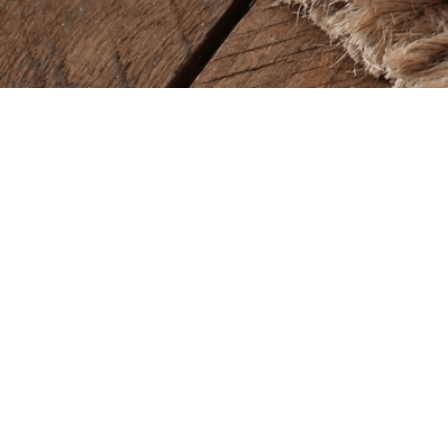
Baba Alfeld GmbH
Lieferze
Leinstraße 44
Montag – So
31061 Alfeld
11.00 – 22.00
Öffnung
Tel.
05181 23514
Montag – So
11.00 – 22.00