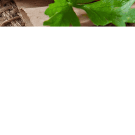
iten
nntag
szeiten
nntag
 Uhr