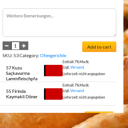
Add to cart
SKU:
53
Category:
Ofengerichte
Enthält 7% MwSt.
zzgl.
Versand
57 Kuzu 
€
21,00
Saçkavurma 
Lieferzeit: nicht angegeben
Lammfleischpfa
nne
Enthält 7% MwSt.
zzgl.
Versand
55 Firinda 
Auswählen
€
18,00
Kaymakli Döner
Lieferzeit: nicht angegeben
Auswählen