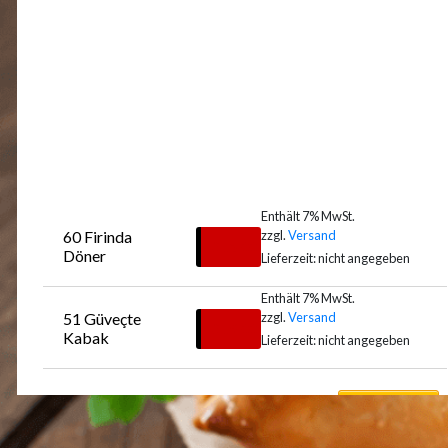
Enthält 7% MwSt.
zzgl.
Versand
60 Firinda 
€
18,00
Döner
Lieferzeit: nicht angegeben
Enthält 7% MwSt.
zzgl.
Versand
51 Güveçte 
Auswählen
€
19,00
Kabak
Lieferzeit: nicht angegeben
Auswählen