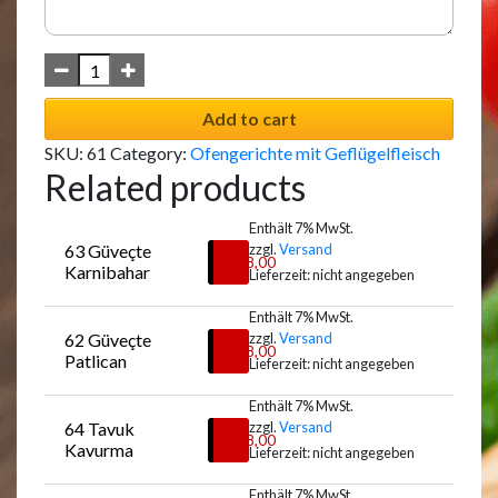
Add to cart
SKU:
61
Category:
Ofengerichte mit Geflügelfleisch
Related products
Enthält 7% MwSt.
63 Güveçte 
zzgl.
Versand
€
18,00
Karnibahar
Lieferzeit: nicht angegeben
Enthält 7% MwSt.
62 Güveçte 
zzgl.
Versand
Auswählen
€
18,00
Patlican
Lieferzeit: nicht angegeben
Enthält 7% MwSt.
64 Tavuk 
zzgl.
Versand
Auswählen
€
18,00
Kavurma
Lieferzeit: nicht angegeben
Enthält 7% MwSt.