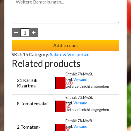
Add to cart
SKU:
15
Category:
Salate & Vorspeisen
Related products
Enthält 7% MwSt.
21 Karisik 
zzgl.
Versand
€
10,00
Kizartma
Lieferzeit: nicht angegeben
Enthält 7% MwSt.
8 Tomatensalat
zzgl.
Versand
Auswählen
€
9,50
Lieferzeit: nicht angegeben
Enthält 7% MwSt.
2 Tomaten-
zzgl.
Versand
Auswählen
€
7,00