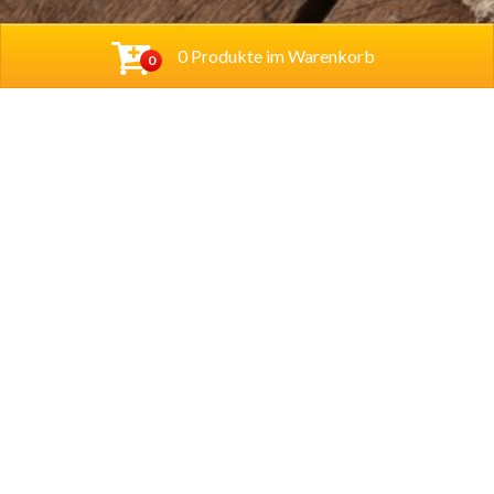
0 Produkte im Warenkorb
0
Baba Alfeld GmbH
Leinstraße 44
31061 Alfeld
Tel.
05181 23514
Lieferzeiten
Montag – Sonntag
11.00 – 22.00