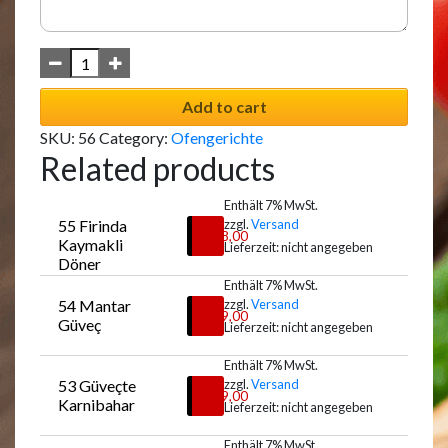
Add to cart
SKU:
56
Category:
Ofengerichte
Related products
Enthält 7% MwSt.
55 Firinda 
zzgl.
Versand
€
18,00
Kaymakli 
Lieferzeit: nicht angegeben
Döner
Enthält 7% MwSt.
54 Mantar 
zzgl.
Versand
Auswählen
€
19,00
Güveç
Lieferzeit: nicht angegeben
Enthält 7% MwSt.
53 Güveçte 
zzgl.
Versand
Auswählen
€
19,00
Karnibahar
Lieferzeit: nicht angegeben
Enthält 7% MwSt.