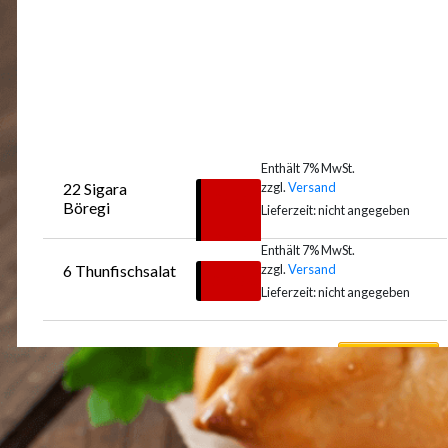
Enthält 7% MwSt.
zzgl.
Versand
22 Sigara 
€
5,50
Böregi
Lieferzeit: nicht angegeben
–
€
8,50
Enthält 7% MwSt.
zzgl.
Versand
6 Thunfischsalat
Auswählen
€
10,50
Lieferzeit: nicht angegeben
Auswählen