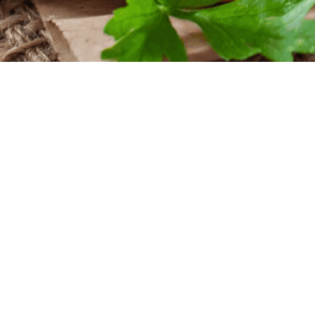
iten
nntag
szeiten
nntag
 Uhr