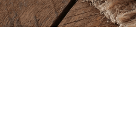
Baba Alfeld GmbH
Lieferze
Leinstraße 44
Montag – So
31061 Alfeld
11.00 – 22.00
Öffnung
Tel.
05181 23514
Montag – So
11.00 – 22.00