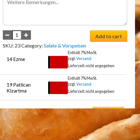
Add to cart
SKU:
23
Category:
Salate & Vorspeisen
Enthält 7% MwSt.
zzgl.
Versand
14 Ezme
€
9,00
Lieferzeit: nicht angegeben
Enthält 7% MwSt.
zzgl.
Versand
19 Patlican 
Auswählen
€
9,00
Kizartma
Lieferzeit: nicht angegeben
Auswählen