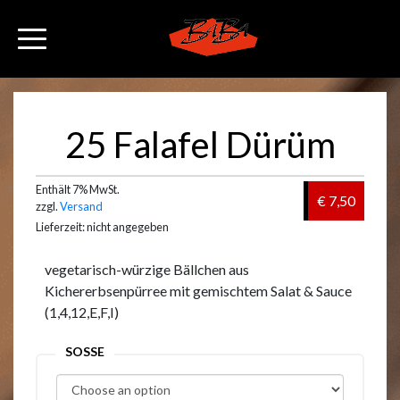
25 Falafel Dürüm
Enthält 7% MwSt.
€ 7,50
zzgl.
Versand
Lieferzeit: nicht angegeben
vegetarisch-würzige Bällchen aus
Kichererbsenpürree mit gemischtem Salat & Sauce
(1,4,12,E,F,I)
SOSSE