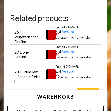
Related products
Enthält 7% MwSt.
26 
zzgl.
Versand
€
7,50
Vegetarischer 
Lieferzeit: nicht angegeben
Dürüm
Enthält 7% MwSt.
27 Döner 
zzgl.
Versand
Auswählen
€
8,50
Dürüm
Lieferzeit: nicht angegeben
Enthält 7% MwSt.
28 Dürüm mit 
zzgl.
Versand
Auswählen
€
8,50
Hähnchenfleisc
Lieferzeit: nicht angegeben
h
Auswählen
WARENKORB