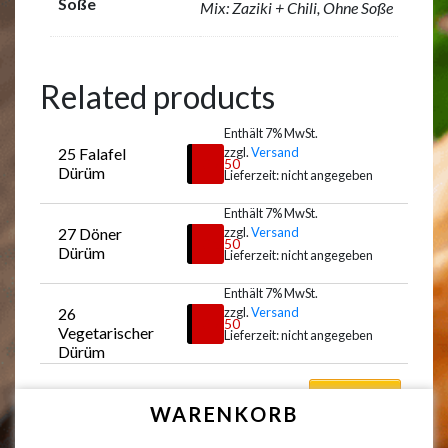
Soße
Mix: Zaziki + Chili, Ohne Soße
Related products
Enthält 7% MwSt.
25 Falafel 
zzgl.
Versand
€
7,50
Dürüm
Lieferzeit: nicht angegeben
Enthält 7% MwSt.
27 Döner 
zzgl.
Versand
Auswählen
€
8,50
Dürüm
Lieferzeit: nicht angegeben
Enthält 7% MwSt.
26 
zzgl.
Versand
Auswählen
€
7,50
Vegetarischer 
Lieferzeit: nicht angegeben
Dürüm
Auswählen
WARENKORB