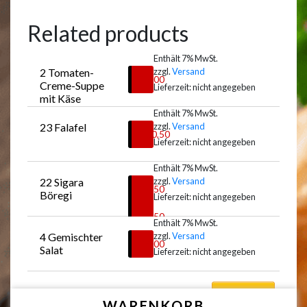
Related products
Enthält 7% MwSt.
2 Tomaten-
zzgl.
Versand
€
7,00
Creme-Suppe 
Lieferzeit: nicht angegeben
mit Käse
Enthält 7% MwSt.
23 Falafel
zzgl.
Versand
Auswählen
€
10,50
Lieferzeit: nicht angegeben
Enthält 7% MwSt.
22 Sigara 
zzgl.
Versand
Auswählen
€
5,50
Böregi
Lieferzeit: nicht angegeben
–
€
8,50
Enthält 7% MwSt.
4 Gemischter 
zzgl.
Versand
Auswählen
€
9,00
Salat
Lieferzeit: nicht angegeben
Auswählen
WARENKORB