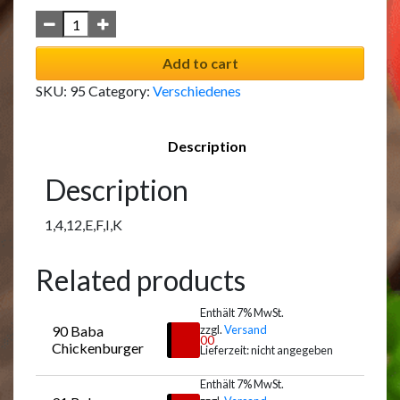
Add to cart
SKU:
95
Category:
Verschiedenes
Description
Description
1,4,12,E,F,I,K
Related products
Enthält 7% MwSt.
90 Baba 
zzgl.
Versand
€
8,00
Chickenburger
Lieferzeit: nicht angegeben
Enthält 7% MwSt.