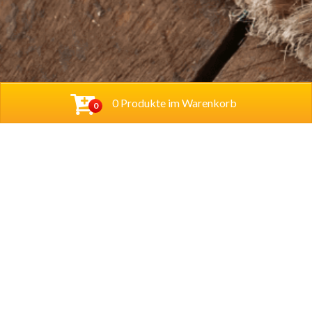
0 Produkte im Warenkorb
0
Baba Alfeld GmbH
Leinstraße 44
31061 Alfeld
Tel.
05181 23514