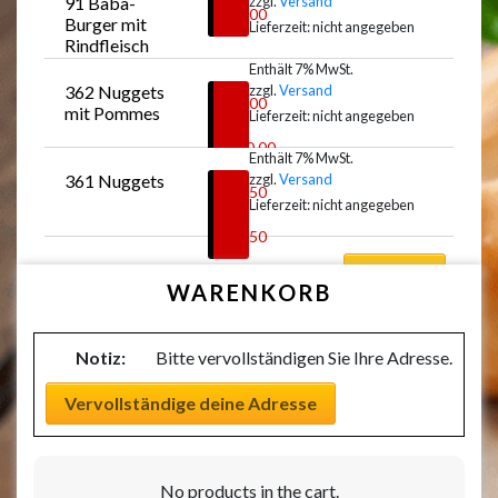
91 Baba-
zzgl.
Versand
Auswählen
€
9,00
Burger mit 
Lieferzeit: nicht angegeben
Rindfleisch
Enthält 7% MwSt.
362 Nuggets 
zzgl.
Versand
Auswählen
€
8,00
mit Pommes
Lieferzeit: nicht angegeben
–
€
10,00
Enthält 7% MwSt.
361 Nuggets
zzgl.
Versand
Auswählen
€
6,50
Lieferzeit: nicht angegeben
–
€
8,50
Auswählen
WARENKORB
Notiz:
Bitte vervollständigen Sie Ihre Adresse.
Vervollständige deine Adresse
No products in the cart.