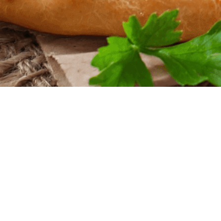
iten
nntag