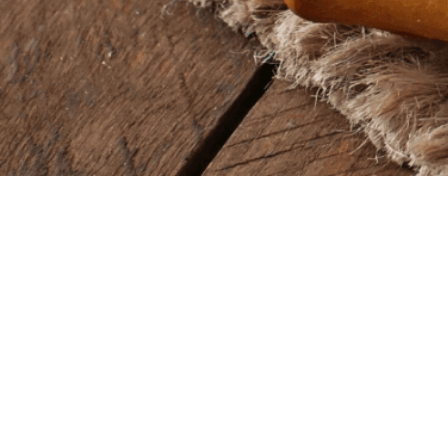
Baba Alfeld GmbH
Lieferze
Leinstraße 44
Montag – So
31061 Alfeld
11.00 – 22.00