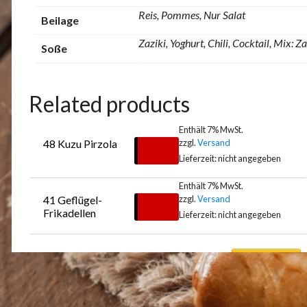
Reis, Pommes, Nur Salat
Beilage
Zaziki, Yoghurt, Chili, Cocktail, Mix: Z
Soße
Related products
Enthält 7% MwSt.
zzgl.
Versand
48 Kuzu Pirzola
€
22,00
Lieferzeit: nicht angegeben
Enthält 7% MwSt.
zzgl.
Versand
41 Geflügel-
Auswählen
€
14,00
Frikadellen
Lieferzeit: nicht angegeben
Auswählen