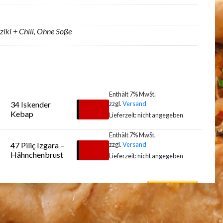
aziki + Chili, Ohne Soße
Enthält 7% MwSt.
zzgl.
Versand
34 Iskender 
€
15,00
Kebap
Lieferzeit: nicht angegeben
Enthält 7% MwSt.
zzgl.
Versand
47 Piliç Izgara – 
Auswählen
€
19,00
Hähnchenbrust
Lieferzeit: nicht angegeben
Auswählen