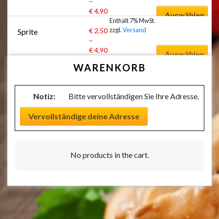
–
€
4,90
Auswählen
Enthält 7% MwSt.
zzgl.
Versand
€
2,50
Sprite
–
€
4,90
Auswählen
WARENKORB
Notiz:
Bitte vervollständigen Sie Ihre Adresse.
Vervollständige deine Adresse
No products in the cart.