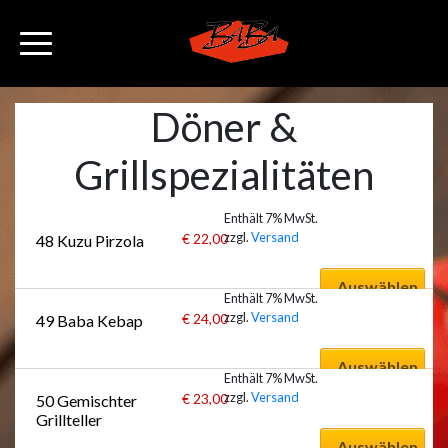
Döner &
Grillspezialitäten
Enthält 7% MwSt.
zzgl.
Versand
€
22,00
48 Kuzu Pirzola
Auswählen
Enthält 7% MwSt.
zzgl.
Versand
€
24,00
49 Baba Kebap
Auswählen
Enthält 7% MwSt.
zzgl.
Versand
€
23,00
50 Gemischter 
Grillteller
Auswählen