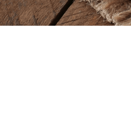
Baba Alfeld GmbH
Lieferze
Leinstraße 44
Montag – So
31061 Alfeld
11.00 – 22.00
Öffnung
Tel.
05181 23514
Montag – So
11.00 – 22.00