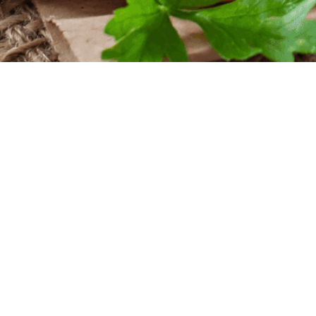
iten
nntag
szeiten
nntag
 Uhr