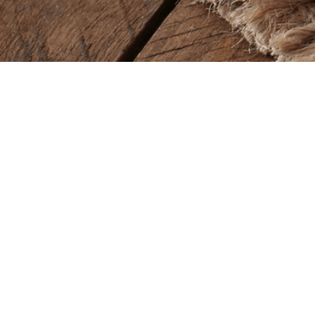
Baba Alfeld GmbH
Lieferze
Leinstraße 44
Montag – So
31061 Alfeld
11.00 – 22.00
Öffnung
Tel.
05181 23514
Montag – So
11.00 – 22.00