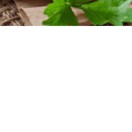
iten
nntag
szeiten
nntag
 Uhr