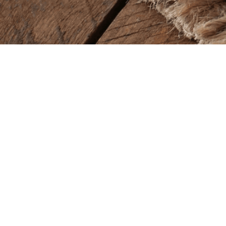
Baba Alfeld GmbH
Lieferze
Leinstraße 44
Montag – So
31061 Alfeld
11.00 – 22.00
Öffnung
Tel.
05181 23514
Montag – So
11.00 – 22.00