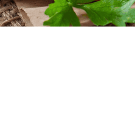
iten
nntag
szeiten
nntag
 Uhr